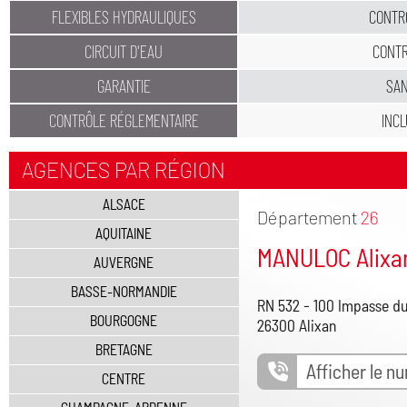
FLEXIBLES HYDRAULIQUES
CONTR
CIRCUIT D'EAU
CONT
GARANTIE
SA
CONTRÔLE RÉGLEMENTAIRE
INC
AGENCES PAR RÉGION
ALSACE
Département
26
AQUITAINE
MANULOC Alixa
AUVERGNE
BASSE-NORMANDIE
RN 532 - 100 Impasse d
BOURGOGNE
26300 Alixan
BRETAGNE
Afficher le n
CENTRE