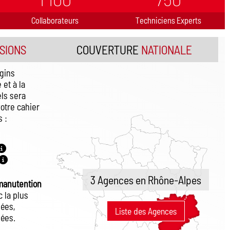
Collaborateurs
Techniciens Experts
SIONS
COUVERTURE
NATIONALE
gins
 et à la
els sera
otre cahier
 :
3 Agences en Rhône-Alpes
 manutention
 la plus
ées,
Liste des Agences
nées.