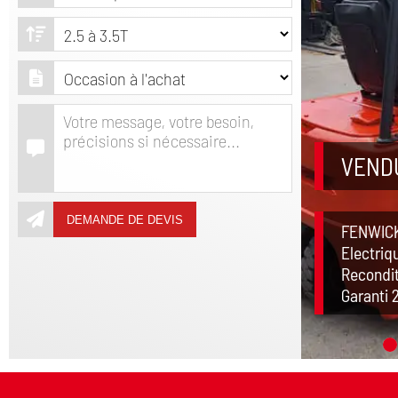
VENDU
DEMANDE DE DEVIS
FENWICK
Electriq
Recondi
Garanti 