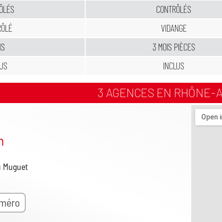
ÔLÉS
CONTRÔLÉS
RÔLÉ
VIDANGE
NS
3 MOIS PIÈCES
LUS
INCLUS
3 AGENCES EN RHÔNE-
n
u Muguet
uméro