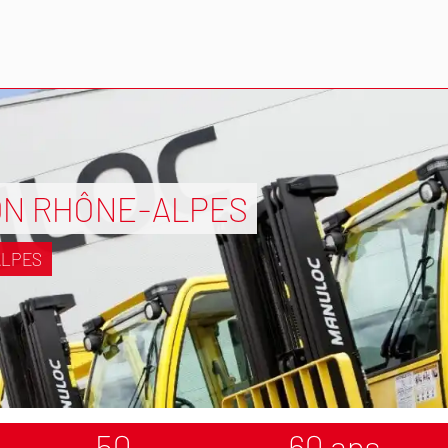
ON RHÔNE-ALPES
ALPES
50
60 ans