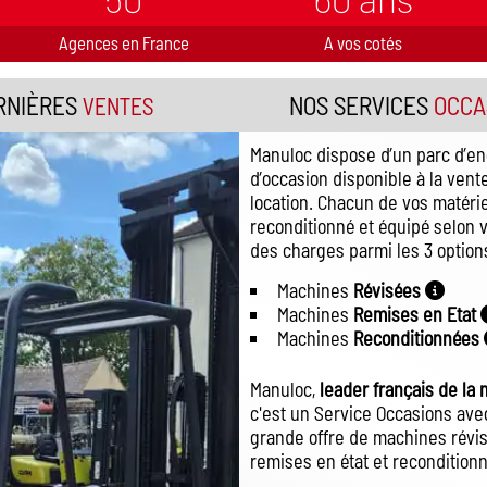
Agences en France
A vos cotés
RNIÈRES
NOS SERVICES
OCCA
VENTES
Manuloc dispose d’un parc d’en
d’occasion disponible à la vente
location. Chacun de vos matéri
reconditionné et équipé selon v
des charges parmi les 3 options
Machines
Révisées
Machines
Remises en Etat
Machines
Reconditionnées
Manuloc,
leader français de la
c'est un Service Occasions avec
grande offre de machines révis
remises en état et recondition