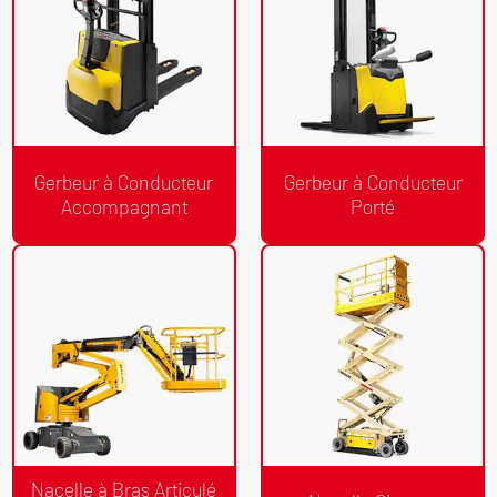
Gerbeur à Conducteur
Gerbeur à Conducteur
Accompagnant
Porté
Devis Gratuit
Devis Gratuit
/24h
/24h
Gerbeur à Conducteur
Gerbeur à Conducteur Porté
Accompagnant
Nacelle à Bras Articulé