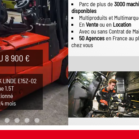
Parc de plus de
3000 mach
disponibles
Multiproduits et Multimarq
En
Vente
ou en
Location
Avec ou sans Contrat de M
50 Agences
en France au p
chez vous
 8 900 €
 LINDE E15Z-02
ue 1.5T
tionné
24 mois