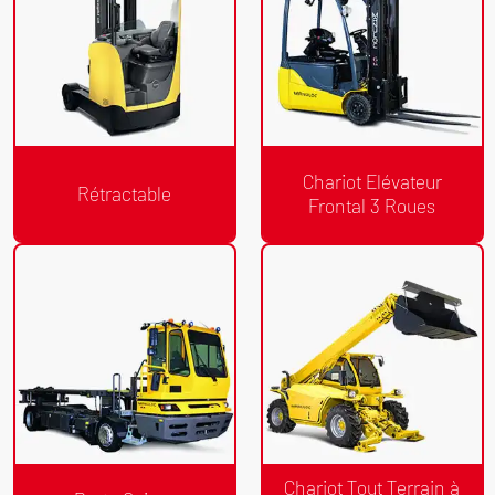
Chariot Elévateur
Rétractable
Frontal 3 Roues
Devis Gratuit
Devis Gratuit
/24h
/24h
Rétractable
Chariot Elévateur Frontal 3 Roues
Chariot Tout Terrain à