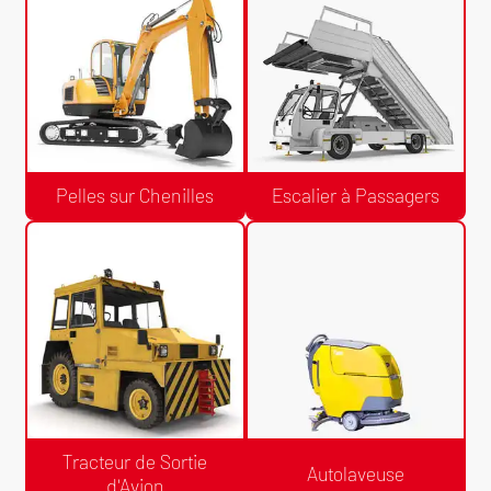
Chariot Tout Terrain à Mât Vertical
Pelles sur Pneus
Pelles sur Chenilles
Escalier à Passagers
Devis Gratuit /24h
Devis Gratuit /24h
Pelles sur Chenilles
Escalier à Passagers
Tracteur de Sortie
Autolaveuse
d'Avion