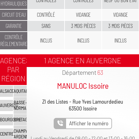
CONTRÔLÉS
CONTRÔLÉS
NEUF OU BON ÉTAT
HYDRAULIQUES
CIRCUIT D'EAU
CONTRÔLÉ
VIDANGE
VIDANGE
GARANTIE
SANS
3 MOIS PIÈCES
3 MOIS PIÈCES
CONTRÔLE
INCLUS
INCLUS
INCLUS
RÉGLEMENTAIRE
AGENCES
1 AGENCE EN AUVERGNE
PAR
Département
63
RÉGION
MANULOC Issoire
ALSACE
AQUITAINE
ZI des Listes - Rue Yves Lamourdedieu
BASSE-
AUVERGNE
63500 Issoire
NORMANDIE
BOURGOGNE
BRETAGNE
Afficher le numéro
CHAMPAGNE-
CENTRE
ARDENNE
Lundi au Vendredi de 08:00 - 12:00 et 13:00 - 16:00