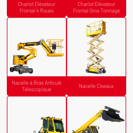
Chariot Elévateur
Chariot Elévateur
Frontal 4 Roues
Frontal Gros Tonnage
Devis Gratuit /24h
Devis Gratuit /24h
Chariot Elévateur Frontal Gros
Chariot Elévateur Frontal 4 Roues
Tonnage
Nacelle à Bras Articulé
Nacelle Ciseaux
Télescopique
Devis Gratuit /24h
Devis Gratuit /24h
Nacelle à Bras Articulé
Nacelle Ciseaux
Télescopique