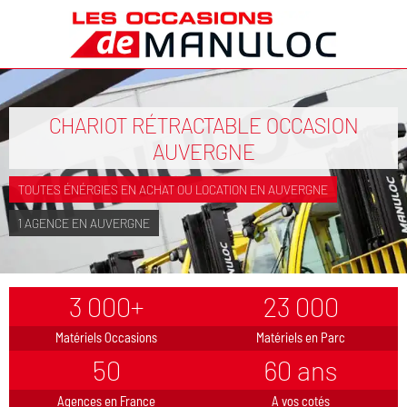
CHARIOT RÉTRACTABLE OCCASION
AUVERGNE
TOUTES ÉNÉRGIES EN ACHAT OU LOCATION EN AUVERGNE
1 AGENCE EN AUVERGNE
3 000+
23 000
Matériels Occasions
Matériels en Parc
50
60 ans
Agences en France
A vos cotés