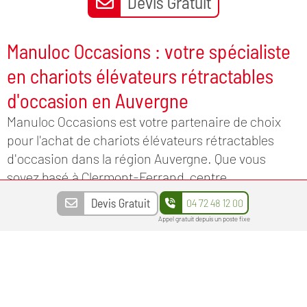
Devis Gratuit
Manuloc Occasions : votre spécialiste
en chariots élévateurs rétractables
d'occasion en Auvergne
Manuloc Occasions est votre partenaire de choix
pour l'achat de chariots élévateurs rétractables
d'occasion dans la région Auvergne. Que vous
soyez basé à Clermont-Ferrand, centre
économique de la région, ou dans les grandes villes
Devis Gratuit
04 72 48 12 00
de Montluçon, Vichy, Moulins, et Aurillac, nous
Appel gratuit depuis un poste fixe
proposons des équipements fiables et performants.
Nos chariots rétractables, soigneusement
sélectionnés et reconditionnés, vous garantissent
une efficacité optimale pour répondre à vos
besoins de manutention tout en réduisant vos