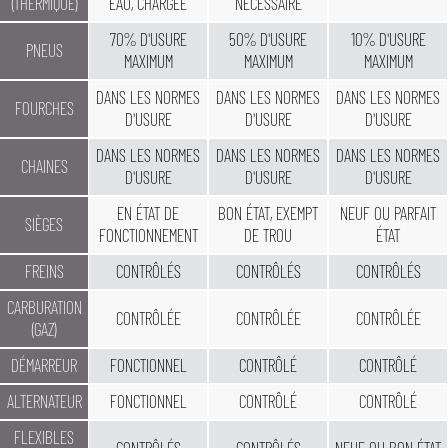
(THERMIQUE)
EAU, CHARGÉE
NÉCESSAIRE
70% D'USURE
50% D'USURE
10% D'USURE
PNEUS
MAXIMUM
MAXIMUM
MAXIMUM
DANS LES NORMES
DANS LES NORMES
DANS LES NORMES
FOURCHES
D'USURE
D'USURE
D'USURE
DANS LES NORMES
DANS LES NORMES
DANS LES NORMES
CHAINES
D'USURE
D'USURE
D'USURE
EN ÉTAT DE
BON ÉTAT, EXEMPT
NEUF OU PARFAIT
SIÈGES
FONCTIONNEMENT
DE TROU
ÉTAT
FREINS
CONTRÔLÉS
CONTRÔLÉS
CONTRÔLÉS
CARBURATION
CONTRÔLÉE
CONTRÔLÉE
CONTRÔLÉE
(GAZ)
DÉMARREUR
FONCTIONNEL
CONTRÔLÉ
CONTRÔLÉ
ALTERNATEUR
FONCTIONNEL
CONTRÔLÉ
CONTRÔLÉ
FLEXIBLES