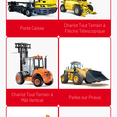
Chariot Tout Terrain à
Porte Caisse
Flèche Télescopique
Devis Gratuit /24h
Devis Gratuit /24h
Chariot Tout Terrain à Flèche
Porte Caisse
Télescopique
Chariot Tout Terrain à
Pelles sur Pneus
Mât Vertical
Devis Gratuit /24h
Devis Gratuit /24h