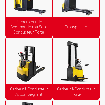
Préparateur de
Commandes au Sol à
Transpalette
Conducteur Porté
Devis Gratuit /24h
Devis Gratuit /24h
Préparateur de Commandes au
Transpalette
Sol à Conducteur Porté
Gerbeur à Conducteur
Gerbeur à Conducteur
Accompagnant
Porté
Devis Gratuit /24h
Devis Gratuit /24h