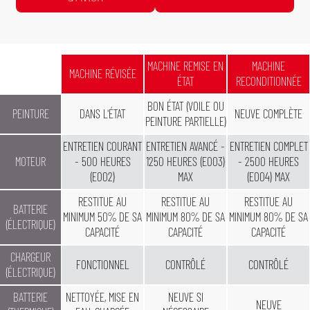
Devis Gratuit /24h
Devis Gratuit /24h
Tracteur de Sortie d'Avion
Autolaveuse
MACHINE REMISE EN
MACHINE
MACHINE RÉVISÉE
ÉTAT
RECONDITIONNÉE
BON ÉTAT (VOILE OU
PEINTURE
DANS L'ÉTAT
NEUVE COMPLÈTE
PEINTURE PARTIELLE)
ENTRETIEN COURANT
ENTRETIEN AVANCÉ -
ENTRETIEN COMPLET
MOTEUR
- 500 HEURES
1250 HEURES (E003)
- 2500 HEURES
(E002)
MAX
(E004) MAX
RESTITUE AU
RESTITUE AU
RESTITUE AU
BATTERIE
MINIMUM 50% DE SA
MINIMUM 80% DE SA
MINIMUM 80% DE SA
(ÉLECTRIQUE)
CAPACITÉ
CAPACITÉ
CAPACITÉ
CHARGEUR
FONCTIONNEL
CONTRÔLÉ
CONTRÔLÉ
(ÉLECTRIQUE)
BATTERIE
NETTOYÉE, MISE EN
NEUVE SI
NEUVE