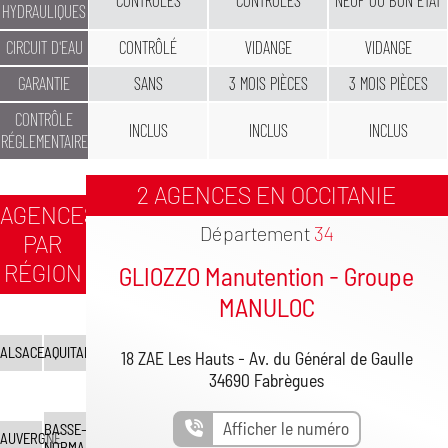
CONTRÔLÉS
CONTRÔLÉS
NEUF OU BON ÉTAT
HYDRAULIQUES
CIRCUIT D'EAU
CONTRÔLÉ
VIDANGE
VIDANGE
GARANTIE
SANS
3 MOIS PIÈCES
3 MOIS PIÈCES
CONTRÔLE
INCLUS
INCLUS
INCLUS
RÉGLEMENTAIRE
2 AGENCES EN OCCITANIE
AGENCES
Département
34
PAR
RÉGION
GLIOZZO Manutention - Groupe
MANULOC
ALSACE
AQUITAINE
18 ZAE Les Hauts - Av. du Général de Gaulle
34690 Fabrègues
Afficher le numéro
BASSE-
AUVERGNE
NORMANDIE