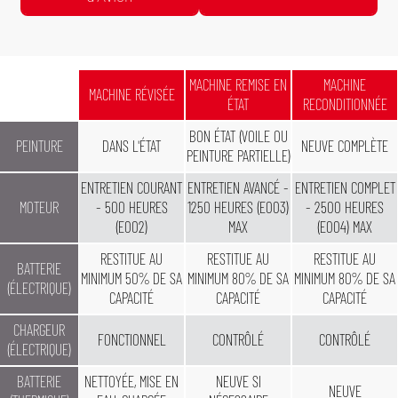
Devis Gratuit /24h
Devis Gratuit /24h
Tracteur de Sortie d'Avion
Autolaveuse
MACHINE REMISE EN
MACHINE
MACHINE RÉVISÉE
ÉTAT
RECONDITIONNÉE
BON ÉTAT (VOILE OU
PEINTURE
DANS L'ÉTAT
NEUVE COMPLÈTE
PEINTURE PARTIELLE)
ENTRETIEN COURANT
ENTRETIEN AVANCÉ -
ENTRETIEN COMPLET
MOTEUR
- 500 HEURES
1250 HEURES (E003)
- 2500 HEURES
(E002)
MAX
(E004) MAX
RESTITUE AU
RESTITUE AU
RESTITUE AU
BATTERIE
MINIMUM 50% DE SA
MINIMUM 80% DE SA
MINIMUM 80% DE SA
(ÉLECTRIQUE)
CAPACITÉ
CAPACITÉ
CAPACITÉ
CHARGEUR
FONCTIONNEL
CONTRÔLÉ
CONTRÔLÉ
(ÉLECTRIQUE)
BATTERIE
NETTOYÉE, MISE EN
NEUVE SI
NEUVE