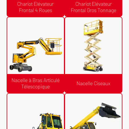
Chariot Elévateur
Chariot Elévateur
Frontal 4 Roues
Frontal Gros Tonnage
Devis Gratuit /24h
Devis Gratuit /24h
Chariot Elévateur Frontal Gros
Chariot Elévateur Frontal 4 Roues
Tonnage
Nacelle à Bras Articulé
Nacelle Ciseaux
Télescopique
Devis Gratuit /24h
Devis Gratuit /24h
Nacelle à Bras Articulé
Nacelle Ciseaux
Télescopique