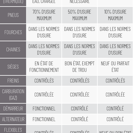
(THERMIQUE)
EAU, CHARGÉE
NÉCESSAIRE
70% D'USURE
50% D'USURE
10% D'USURE
PNEUS
MAXIMUM
MAXIMUM
MAXIMUM
DANS LES NORMES
DANS LES NORMES
DANS LES NORMES
FOURCHES
D'USURE
D'USURE
D'USURE
DANS LES NORMES
DANS LES NORMES
DANS LES NORMES
CHAINES
D'USURE
D'USURE
D'USURE
EN ÉTAT DE
BON ÉTAT, EXEMPT
NEUF OU PARFAIT
SIÈGES
FONCTIONNEMENT
DE TROU
ÉTAT
FREINS
CONTRÔLÉS
CONTRÔLÉS
CONTRÔLÉS
CARBURATION
CONTRÔLÉE
CONTRÔLÉE
CONTRÔLÉE
(GAZ)
DÉMARREUR
FONCTIONNEL
CONTRÔLÉ
CONTRÔLÉ
ALTERNATEUR
FONCTIONNEL
CONTRÔLÉ
CONTRÔLÉ
FLEXIBLES