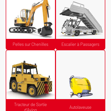
Chariot Tout Terrain à Mât Vertical
Pelles sur Pneus
Pelles sur Chenilles
Escalier à Passagers
Devis Gratuit /24h
Devis Gratuit /24h
Pelles sur Chenilles
Escalier à Passagers
Tracteur de Sortie
Autolaveuse
d'Avion