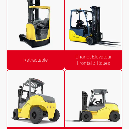
Gerbeur à Conducteur
Gerbeur à Conducteur Porté
Accompagnant
Chariot Elévateur
Rétractable
Frontal 3 Roues
Devis Gratuit /24h
Devis Gratuit /24h
Rétractable
Chariot Elévateur Frontal 3 Roues