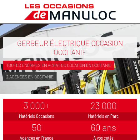
GERBEUR ÉLECTRIQUE OCCASION
OCCITANIE
TOUTES ÉNÉRGIES EN ACHAT OU LOCATION EN OCCITANIE
2 AGENCES EN OCCITANIE
3 000+
23 000
Matériels Occasions
Matériels en Parc
50
60 ans
Agences en France
A vos cotés