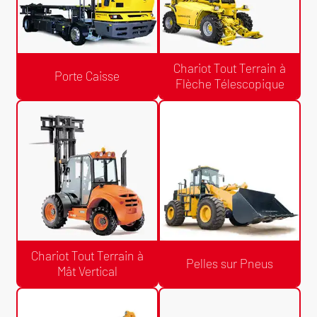
Chariot Tout Terrain à
Porte Caisse
Flèche Télescopique
Devis Gratuit /24h
Devis Gratuit /24h
Chariot Tout Terrain à Flèche
Porte Caisse
Télescopique
Chariot Tout Terrain à
Pelles sur Pneus
Mât Vertical
Devis Gratuit /24h
Devis Gratuit /24h