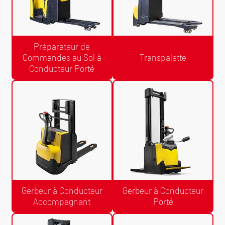
Préparateur de
Commandes au Sol à
Transpalette
Conducteur Porté
Devis Gratuit /24h
Devis Gratuit /24h
Préparateur de Commandes au
Transpalette
Sol à Conducteur Porté
Gerbeur à Conducteur
Gerbeur à Conducteur
Accompagnant
Porté
Devis Gratuit /24h
Devis Gratuit /24h