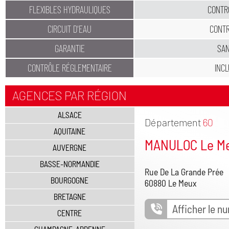
FLEXIBLES HYDRAULIQUES
CONTR
CIRCUIT D'EAU
CONT
GARANTIE
SA
CONTRÔLE RÉGLEMENTAIRE
INC
AGENCES PAR RÉGION
ALSACE
Département
60
AQUITAINE
MANULOC Le M
AUVERGNE
BASSE-NORMANDIE
Rue De La Grande Prée
BOURGOGNE
60880 Le Meux
BRETAGNE
Afficher le n
CENTRE