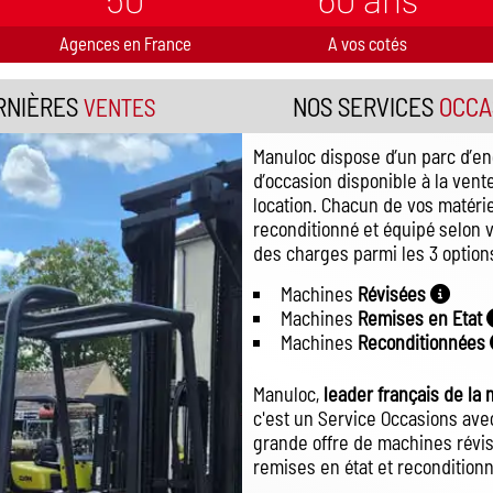
Agences en France
A vos cotés
RNIÈRES
NOS SERVICES
OCCA
VENTES
Manuloc dispose d’un parc d’en
d’occasion disponible à la vente
location. Chacun de vos matéri
reconditionné et équipé selon v
des charges parmi les 3 options
Machines
Révisées
Machines
Remises en Etat
Machines
Reconditionnées
Manuloc,
leader français de la
c'est un Service Occasions avec
grande offre de machines révis
remises en état et recondition