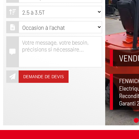
VENDU
DEMANDE DE DEVIS
FENWICK
Electriq
Recondi
Garanti 