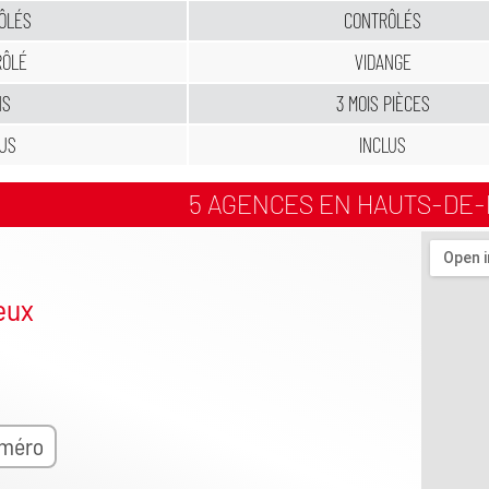
ÔLÉS
CONTRÔLÉS
RÔLÉ
VIDANGE
NS
3 MOIS PIÈCES
LUS
INCLUS
5 AGENCES EN HAUTS-DE
eux
uméro