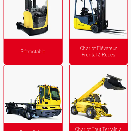
Chariot Elévateur
Rétractable
Frontal 3 Roues
Devis Gratuit
Devis Gratuit
/24h
/24h
Rétractable
Chariot Elévateur Frontal 3 Roues
Chariot Tout Terrain à