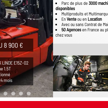
Parc de plus de
3000 mach
disponibles
Multiproduits et Multimarq
En
Vente
ou en
Location
Avec ou sans Contrat de M
50 Agences
en France au p
chez vous
 8 900 €
 LINDE E15Z-02
ue 1.5T
tionné
24 mois