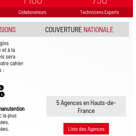
Collaborateurs
Techniciens Experts
SIONS
COUVERTURE
NATIONALE
gins
 et à la
els sera
otre cahier
 :
5 Agences en Hauts-de-
 manutention
France
 la plus
ées,
nées.
Liste des Agences