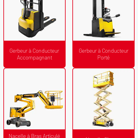
Gerbeur à Conducteur
Gerbeur à Conducteur
Accompagnant
Porté
Devis Gratuit
Devis Gratuit
/24h
/24h
Gerbeur à Conducteur
Gerbeur à Conducteur Porté
Accompagnant
Nacelle à Bras Articulé